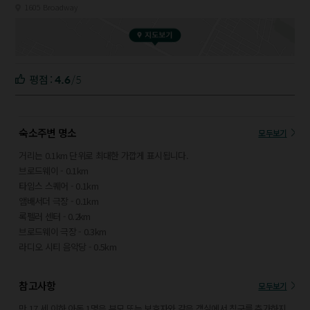
1605 Broadway
4.6
/5
평점 :
숙소주변 명소
모두보기
거리는 0.1km 단위로 최대한 가깝게 표시됩니다.
브로드웨이 - 0.1km
타임스 스퀘어 - 0.1km
앰배서더 극장 - 0.1km
록펠러 센터 - 0.2km
브로드웨이 극장 - 0.3km
라디오 시티 음악당 - 0.5km
탑 오브 더 록 전망대 - 0.6km
카네기 홀 - 0.7km
참고사항
모두보기
5번가 - 0.8km
브라이언트 공원 - 0.8km
만 17 세 이하 아동 1명은 부모 또는 보호자와 같은 객실에서 침구를 추가하지