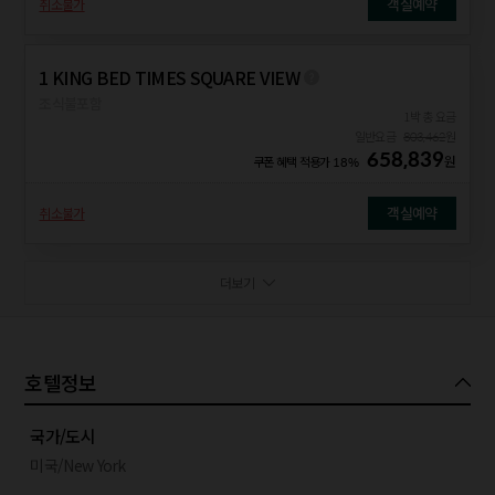
객실예약
취소불가
1 KING BED TIMES SQUARE VIEW
조식불포함
1박 총 요금
일반요금
803,462
원
658,839
원
쿠폰 혜택 적용가
18%
객실예약
취소불가
더보기
호텔정보
국가/도시
미국/New York