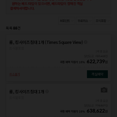
원하는 베드 타입이 있으시면, 베드타입이 정해진 객실
결제하셔야합니다.
M포인트
무료취소
조식포함
88
목록
건
룸, 킹사이즈침대 1개 (Times Square View)
조식불포함
1박 총 요금
일반요금
759,438
원
622,739
원
쿠폰 혜택 적용가
18%
객실예약
취소불가
룸, 킹사이즈침대 1개
조식불포함
1박 총 요금
일반요금
778,807
원
638,622
원
쿠폰 혜택 적용가
18%