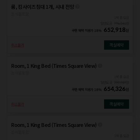
룸, 킹사이즈침대 1개, 시내 전망
조식불포함
1박 총 요금
일반요금
796,241
원
652,918
원
쿠폰 혜택 적용가
18%
객실예약
취소불가
Room, 1 King Bed (Times Square View)
조식불포함
1박 총 요금
일반요금
797,959
원
654,326
원
쿠폰 혜택 적용가
18%
객실예약
취소불가
Room, 1 King Bed (Times Square View)
조식불포함
1박 총 요금