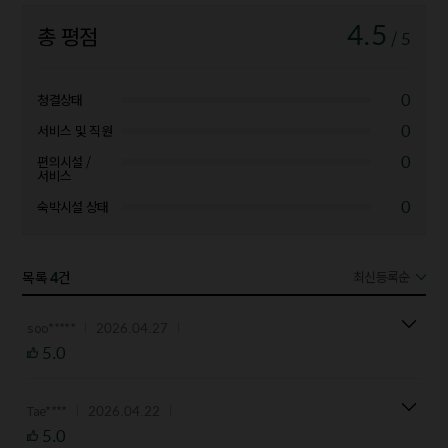
4.5
총 평점
/ 5
0
청결상태
0
서비스 및 직원
0
편의시설 /
서비스
0
숙박시설 상태
4
목록
건
최신등록순
2026.04.27
soo*****
5.0
2026.04.22
Tae****
5.0