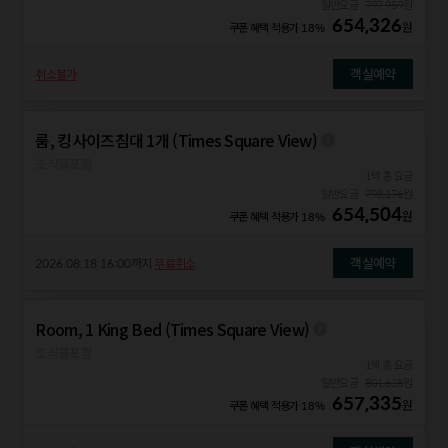
일반요금
797,959
원
654,326
원
쿠폰 혜택 적용가
18%
객실예약
취소불가
룸, 킹사이즈침대 1개 (Times Square View)
조식불포함
1박 총 요금
일반요금
798,176
원
654,504
원
쿠폰 혜택 적용가
18%
객실예약
2026.08.18 16:00
까지
무료취소
Room, 1 King Bed (Times Square View)
조식불포함
1박 총 요금
일반요금
801,628
원
657,335
원
쿠폰 혜택 적용가
18%