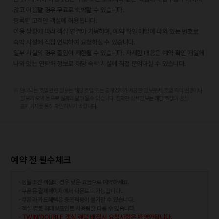
성 패트릭 성당 - 0.8km
않고 이용할 경우 무료로 숙박할 수 있습니다.
현대 미술관 - 0.8km
등록된 고객만 객실에 허용됩니다.
콜럼버스 서클 - 0.9km
이용 상황에 따라 객실 연결이 가능하며, 예약 확인 메일에 나와 있는 번호로
센트럴 파크 - 0.9km
숙박 시설에 직접 연락하여 요청하실 수 있습니다.
뉴욕 공공도서관 - 1.1km
일부 시설의 경우 출입이 제한될 수 있습니다. 자세한 내용은 예약 확인 메일에
가장 가까운 공항:
나와 있는 연락처 정보로 해당 숙박 시설에 직접 문의하실 수 있습니다.
라과디아 공항 (LGA) - 16.8km
비대면 체크아웃 서비스를 이용하실 수 있습니다.
테터버러 공항 (TEB) - 19.1km
이 숙박 시설에서는 고객의 모든 성적 지향과 성 정체성을 존중합니다(성소수자
※ 안내되는 호텔 관련 정보는 해당 호텔 또는 중개업자가 제공한 정보로써, 호텔 측의 변경이나
리버티 국제공항 (EWR) - 27.7km
(LGBTQ+) 환영).
정보의 오역 등으로 실제와 달라질 수 있습니다. 정확한 상세정보는 해당 호텔의 공식
존 F. 케네디 국제공항 (JFK) - 28.7km
홈페이지를 통해 확인하시기 바랍니다.
린던 공항 (LDJ) - 36.8km
하얏트 리젠시 타임스 스퀘어에서 가장 이용하기 좋은 공항은 라과디아 공항
(LGA)입니다.
예약 전 필수체크
- 동일조건 객실의 경우 낮은 요금으로 예약하세요.
- 쿠폰은 결제페이지에서 다운로드 가능합니다.
- 쿠폰과 카드혜택은 중복적용이 불가할 수 있습니다.
- 객실 별로 최대 M포인트 사용량은 다를 수 있습니다.
- TWIN/DOUBLE 객실 랜덤 배정시 요청사항은 반영안됩니다.