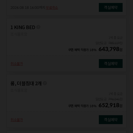
객실예약
2026.08.18 16:00
까지
무료취소
1 KING BED
조식불포함
1박 총 요금
일반요금
785,119
원
643,798
원
쿠폰 혜택 적용가
18%
객실예약
취소불가
룸, 더블침대 2개
조식불포함
1박 총 요금
일반요금
796,241
원
652,918
원
쿠폰 혜택 적용가
18%
객실예약
취소불가