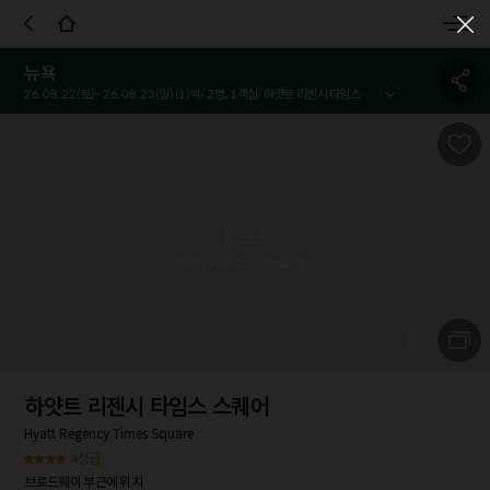
객실정보
호텔정보
호텔정책
시설 및 서비스
참고사항
이용
뉴욕
26.08.22
(토)~
26.08.23
(일) (
1
)박/
2
명,
1
객실/
하얏트 리젠시 타임스 스퀘어
1
/
7
하얏트 리젠시 타임스 스퀘어
Hyatt Regency Times Square
4성급
브로드웨이 부근에 위치