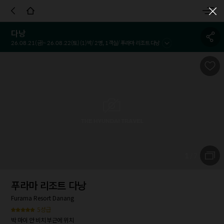
객실정보
호텔정보
호텔정책
시설 및 서비스
참고사항
이용
다낭
26.08.21
(금)~
26.08.22
(토) (
1
)박/
2
명,
1
객실/
푸라마 리조트 다낭
1
/
7
푸라마 리조트 다낭
Furama Resort Danang
5성급
박 마이 안 비치 부근에 위치