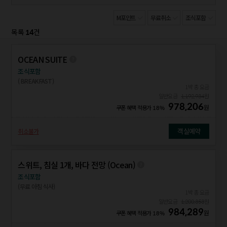
M포인트
무료취소
조식포함
14
목록
건
OCEAN SUITE
조식포함
( BREAKFAST)
1박 총 요금
일반요금
1,192,934
원
978,206
원
쿠폰 혜택 적용가
18%
객실예약
취소불가
스위트, 침실 1개, 바다 전망 (Ocean)
조식포함
(무료 아침 식사)
1박 총 요금
일반요금
1,200,353
원
984,289
원
쿠폰 혜택 적용가
18%