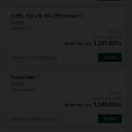
스위트, 침실 1개, 바다 전망 (Ocean)
조식포함
(무료 아침 식사)
1박 총 요금
일반요금
1,350,396
원
1,107,325
원
쿠폰 혜택 적용가
18%
객실예약
2026.08.16 16:00
까지
무료취소
Ocean Suite
조식포함
(Free Breakfast)
1박 총 요금
일반요금
1,400,003
원
1,148,002
원
쿠폰 혜택 적용가
18%
객실예약
2026.08.11 16:00
까지
무료취소