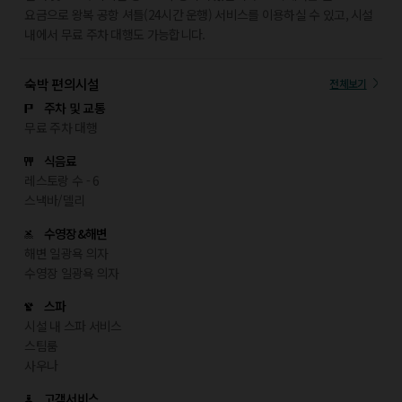
요금으로 왕복 공항 셔틀(24시간 운행) 서비스를 이용하실 수 있고, 시설
내에서 무료 주차 대행도 가능합니다.
숙박 편의시설
전체보기
주차 및 교통
무료 주차 대행
식음료
레스토랑 수 - 6
스낵바/델리
수영장&해변
해변 일광욕 의자
수영장 일광욕 의자
스파
시설 내 스파 서비스
스팀룸
사우나
고객서비스