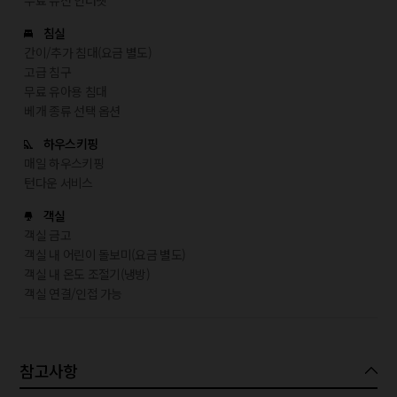
무료 유선 인터넷
침실
간이/추가 침대(요금 별도)
고급 침구
무료 유아용 침대
베개 종류 선택 옵션
하우스키핑
매일 하우스키핑
턴다운 서비스
객실
객실 금고
객실 내 어린이 돌보미(요금 별도)
객실 내 온도 조절기(냉방)
객실 연결/인접 가능
참고사항