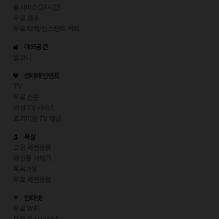
룸서비스(24시간)
무료 생수
무료 티백/인스턴트 커피
야외공간
발코니
엔터테인먼트
TV
무료 신문
위성 TV 서비스
프리미엄 TV 채널
욕실
고급 세면용품
레인폴 샤워기
목욕가운
무료 세면용품
인터넷
무료 WiFi