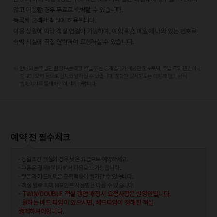
썬휠 - 3.7km
않고 이용할 경우 무료로 숙박할 수 있습니다.
다낭 시내 - 3.8km
등록된 고객만 객실에 허용됩니다.
다낭 야시장 - 3.9km
이용 상황에 따라 객실 연결이 가능하며, 예약 확인 메일에 나와 있는 번호로
드래곤 카르프 동상 - 4.2km
숙박 시설에 직접 연락하여 요청하실 수 있습니다.
다낭 사랑의 부두 - 4.3km
푸라마 리조트 다낭에서 이용하기 편리한 공항은 다낭 국제공항 (DAD)이며,
※ 안내되는 호텔 관련 정보는 해당 호텔 또는 중개업자가 제공한 정보로써, 호텔 측의 변경이나
7.3km 거리에 있습니다.
정보의 오역 등으로 실제와 달라질 수 있습니다. 정확한 상세정보는 해당 호텔의 공식
홈페이지를 통해 확인하시기 바랍니다.
예약 전 필수체크
- 동일조건 객실의 경우 낮은 요금으로 예약하세요.
- 쿠폰은 결제페이지에서 다운로드 가능합니다.
- 쿠폰과 카드혜택은 중복적용이 불가할 수 있습니다.
- 객실 별로 최대 M포인트 사용량은 다를 수 있습니다.
- TWIN/DOUBLE 객실 랜덤 배정시 요청사항은 반영안됩니다.
원하는 베드 타입이 있으시면, 베드타입이 정해진 객실
결제하셔야합니다.