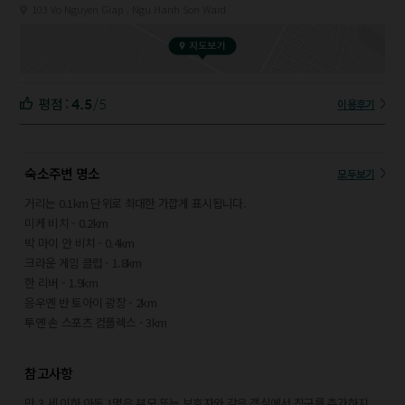
103 Vo Nguyen Giap , Ngu Hanh Son Ward
4.5
/5
평점 :
이용후기
숙소주변 명소
모두보기
거리는 0.1km 단위로 최대한 가깝게 표시됩니다.
미케 비치 - 0.2km
박 마이 안 비치 - 0.4km
크라운 게임 클럽 - 1.8km
한 리버 - 1.9km
응우옌 반 토아이 광장 - 2km
투옌 손 스포츠 컴플렉스 - 3km
짱 티 리 브리지 - 3.2km
헬리오 야시장 - 3.3km
참고사항
이스트 시 공원 - 3.5km
팜 반 동 비치 - 3.6km
만 3 세 이하 아동 1명은 부모 또는 보호자와 같은 객실에서 침구를 추가하지