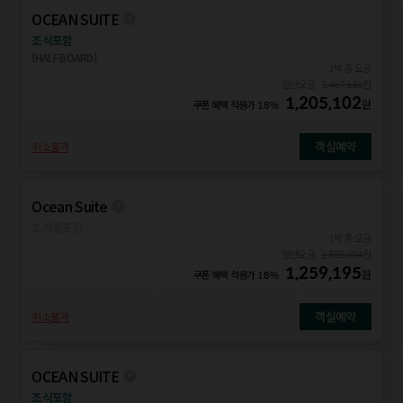
OCEAN SUITE
조식포함
(HALF BOARD)
1박 총 요금
일반요금
1,469,636
원
1,205,102
원
쿠폰 혜택 적용가
18%
객실예약
취소불가
Ocean Suite
조식불포함
1박 총 요금
일반요금
1,535,604
원
1,259,195
원
쿠폰 혜택 적용가
18%
객실예약
취소불가
OCEAN SUITE
조식포함