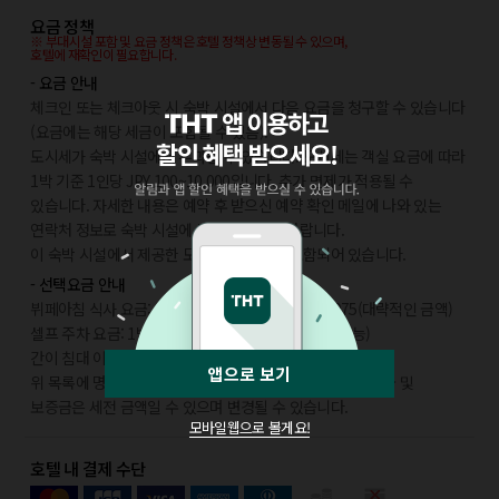
요금 정책
※ 부대시설 포함 및 요금 정책은 호텔 정책상 변동될 수 있으며,
호텔에 재확인이 필요합니다.
- 요금 안내
체크인 또는 체크아웃 시 숙박 시설에서 다음 요금을 청구할 수 있습니다
(요금에는 해당 세금이 포함될 수 있음).
도시세가 숙박 시설에서 부과될 수 있습니다. 도시세는 객실 요금에 따라
1박 기준 1인당 JPY 100~10,000입니다. 추가 면제가 적용될 수
있습니다. 자세한 내용은 예약 후 받으신 예약 확인 메일에 나와 있는
연락처 정보로 숙박 시설에 문의해 주시기 바랍니다.
이 숙박 시설에서 제공한 모든 요금 정보가 포함되어 있습니다.
- 선택요금 안내
뷔페아침 식사 요금: 성인 JPY 4150, 어린이 JPY 2075(대략적인 금액)
셀프 주차 요금: 1박 기준 JPY 3300(자유롭게 출입 가능)
간이 침대 이용 요금: 1박 기준, JPY 10000.0
앱으로 보기
위 목록에 명시되지 않은 다른 항목이 있을 수 있습니다. 요금 및
보증금은 세전 금액일 수 있으며 변경될 수 있습니다.
모바일웹으로 볼게요!
호텔 내 결제 수단