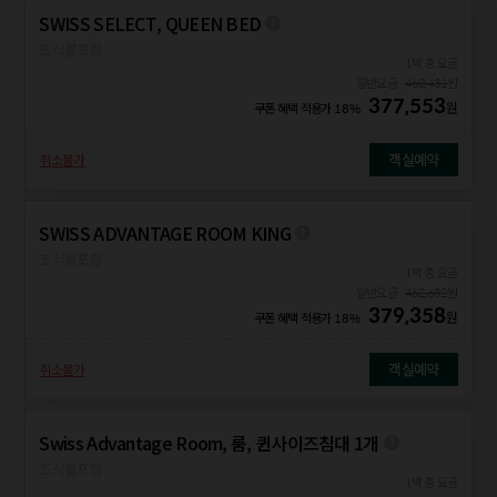
SWISS SELECT, QUEEN BED
조식불포함
1박 총 요금
일반요금
460,431
원
377,553
원
쿠폰 혜택 적용가
18%
객실예약
취소불가
SWISS ADVANTAGE ROOM KING
조식불포함
1박 총 요금
일반요금
462,632
원
379,358
원
쿠폰 혜택 적용가
18%
객실예약
취소불가
Swiss Advantage Room, 룸, 퀸사이즈침대 1개
조식불포함
1박 총 요금