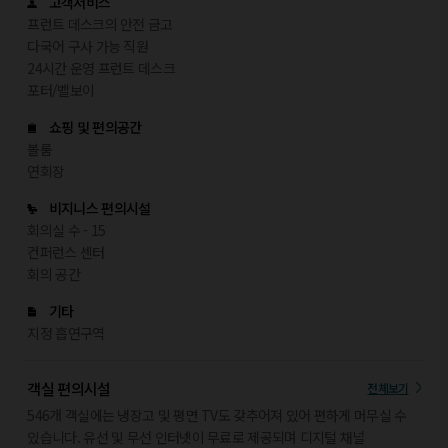
고객서비스
프런트 데스크의 안전 금고
다국어 구사 가능 직원
24시간 운영 프런트 데스크
포터/벨보이
쇼핑 및 편의공간
볼룸
연회장
비지니스 편의시설
회의실 수 - 15
컨퍼런스 센터
회의 공간
기타
지정 흡연구역
객실 편의시설
전체보기
546개 객실에는 냉장고 및 평면 TV도 갖추어져 있어 편하게 머무실 수
있습니다. 유선 및 무선 인터넷이 무료로 제공되며 디지털 채널