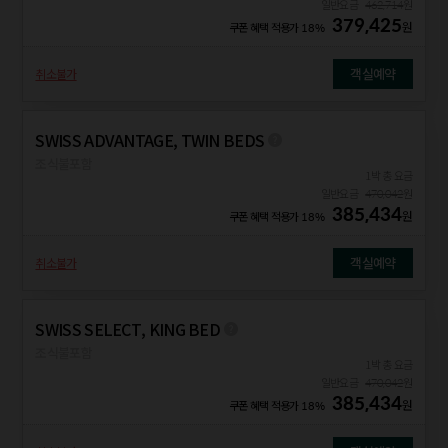
일반요금
462,714
원
379,425
원
쿠폰 혜택 적용가
18%
객실예약
취소불가
SWISS ADVANTAGE, TWIN BEDS
조식불포함
1박 총 요금
일반요금
470,042
원
385,434
원
쿠폰 혜택 적용가
18%
객실예약
취소불가
SWISS SELECT, KING BED
조식불포함
1박 총 요금
일반요금
470,042
원
385,434
원
쿠폰 혜택 적용가
18%