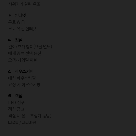
샤워기가 달린 욕조
인터넷
무료 WiFi
무료 유선 인터넷
침실
간이/추가 침대(요금 별도)
베개 종류 선택 옵션
오리/거위털 이불
하우스키핑
매일 하우스키핑
요청 시 하우스키핑
객실
LED 전구
객실 금고
객실 내 온도 조절기(냉방)
다리미/다리미판