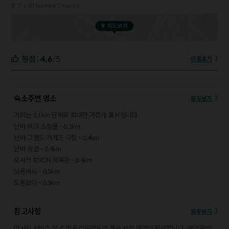
5-1-60 Namba Chuo-ku
4.6
/5
평점 :
이용후기
숙소주변 명소
모두보기
거리는 0.1km 단위로 최대한 가깝게 표시됩니다.
난바 워크 쇼핑몰 - 0.3km
난바 그랜드 카게츠 극장 - 0.4km
난바 공원 - 0.4km
오사카 EDION 체육관 - 0.4km
닛폰바시 - 0.5km
도톤보리 - 0.5km
오사카 쇼치쿠자 - 0.6km
도톤보리바시 - 0.6km
참고사항
모두보기
호젠지요코초 골목 - 0.6km
아메리카무라 - 0.6km
마사지 서비스 및 스파 트리트먼트의 경우 사전 예약이 필요합니다. 예약 확인