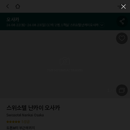
객실정보
호텔정보
호텔정책
시설 및 서비스
참고사항
이용
오사카
26.08.22
(토)~
26.08.23
(일) (
1
)박/
2
명,
1
객실/
스위소텔 난카이 오사카
1
/
7
스위소텔 난카이 오사카
Swissotel Nankai Osaka
5성급
도톤보리 부근에 위치