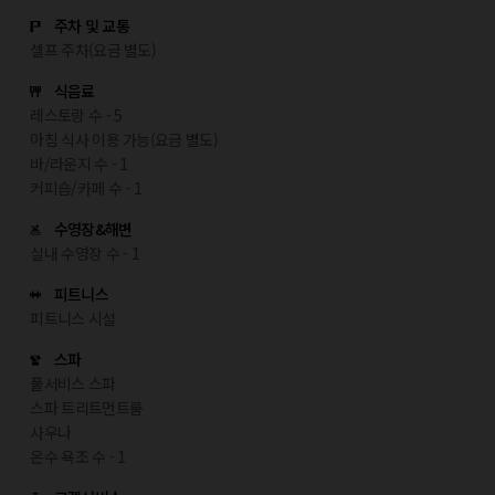
주차 및 교통
셀프 주차(요금 별도)
식음료
레스토랑 수 - 5
아침 식사 이용 가능(요금 별도)
바/라운지 수 - 1
커피숍/카페 수 - 1
수영장&해변
실내 수영장 수 - 1
피트니스
피트니스 시설
스파
풀서비스 스파
스파 트리트먼트룸
사우나
온수 욕조 수 - 1