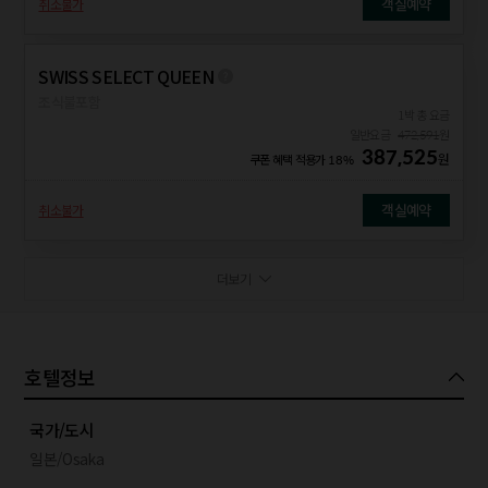
객실예약
취소불가
SWISS SELECT QUEEN
조식불포함
1박 총 요금
일반요금
472,591
원
387,525
원
쿠폰 혜택 적용가
18%
객실예약
취소불가
더보기
호텔정보
국가/도시
일본/Osaka