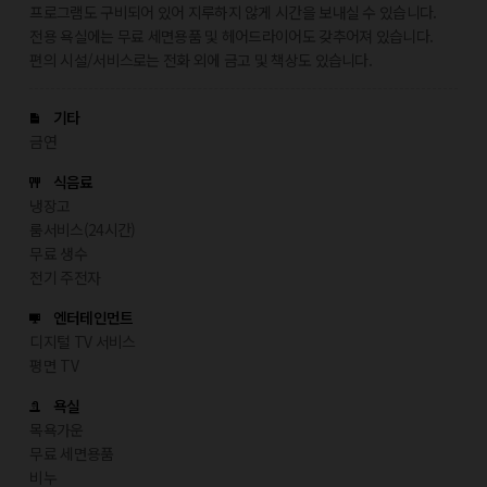
프로그램도 구비되어 있어 지루하지 않게 시간을 보내실 수 있습니다.
전용 욕실에는 무료 세면용품 및 헤어드라이어도 갖추어져 있습니다.
편의 시설/서비스로는 전화 외에 금고 및 책상도 있습니다.
기타
금연
식음료
냉장고
룸서비스(24시간)
무료 생수
전기 주전자
엔터테인먼트
디지털 TV 서비스
평면 TV
욕실
목욕가운
무료 세면용품
비누