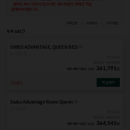
원하는 베드 타입이 있으시면, 베드타입이 정해진 객실
결제하셔야합니다.
M포인트
무료취소
조식포함
161
목록
건
SWISS ADVANTAGE, QUEEN BED
조식불포함
1박 총 요금
일반요금
441,208
원
361,791
원
쿠폰 혜택 적용가
18%
객실예약
취소불가
Swiss Advantage Room Queen
조식불포함
1박 총 요금
일반요금
444,567
원
364,545
원
쿠폰 혜택 적용가
18%