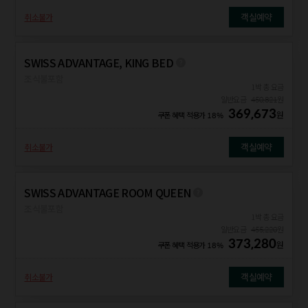
객실예약
취소불가
SWISS ADVANTAGE, KING BED
조식불포함
1박 총 요금
일반요금
450,821
원
369,673
원
쿠폰 혜택 적용가
18%
객실예약
취소불가
SWISS ADVANTAGE ROOM QUEEN
조식불포함
1박 총 요금
일반요금
455,220
원
373,280
원
쿠폰 혜택 적용가
18%
객실예약
취소불가