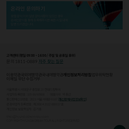
온라인 문의하기
호텔 문의 이외 일반 문의사항이 있으신 경우
온라인문의를 통해 등록해주시면 빠른 시일 내에
답변 드리겠습니다.
고객센터 (평일 09:00 ~ 16:00 / 주말 및 공휴일 휴무)
1811-0889
문의
자주 찾는 질문
이용약관
국외여행약관
국내여행약관
개인정보처리방침
업무위탁현황
이메일 무단 수집거부
서울특별시 서대문구 충정로 23 현대드림투어
사업자등록번호 : 105-86-90908
대표이사 : 박종선
통신판매신고번호 : 2023-서울서대문-0187
[통신판매사업정보확인]
관광사업자 등록번호 : 제26004-2022-000017호
개인정보 보호책임자 : 김기홍
thtcs@hyundaidreamtour.com
COPYRIGHT HYUNDAI DREAM TOUR ALL RIGHTS RESERVED