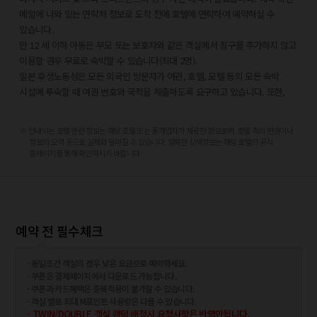
톰보리강길 - 0.6km
메일에 나와 있는 연락처 정보로 도착 전에 호텔에 연락하여 예약하실 수
난바 야사카 신사 - 0.6km
있습니다.
도톤보리 글리코상 - 0.6km
만 12 세 이하 아동은 부모 또는 보호자와 같은 객실에서 침구를 추가하지 않고
구로몬 시장 - 0.6km
이용할 경우 무료로 숙박할 수 있습니다(최대 2명).
신사이바시스지 - 0.7km
일본 후생노동성은 모든 외국인 방문자가 여관, 호텔, 모텔 등의 모든 숙박
가장 가까운 공항:
시설에 투숙할 때 여권 번호와 국적을 제출하도록 요구하고 있습니다. 또한,
이타미 공항 (ITM) - 17.4km
숙박 시설의 소유주는 제출된 모든 투숙객의 여권을 복사하고 해당 복사본을
고베 공항 (UKB) - 42.9km
보관해야 합니다.
※ 안내되는 호텔 관련 정보는 해당 호텔 또는 중개업자가 제공한 정보로써, 호텔 측의 변경이나
간사이 국제공항 (KIX) - 51.3km
문신이 있는 고객님의 경우 시설 내 공중 목욕 시설을 이용하실 수 없습니다.
정보의 오역 등으로 실제와 달라질 수 있습니다. 정확한 상세정보는 해당 호텔의 공식
스위소텔 난카이 오사카에서 가장 이용하기 좋은 공항은 간사이 국제공항 (KIX)
이 숙박 시설에서는 고객의 모든 성적 지향과 성 정체성을 존중합니다(성소수자
홈페이지를 통해 확인하시기 바랍니다.
입니다.
(LGBTQ+) 환영).
예약 전 필수체크
- 동일조건 객실의 경우 낮은 요금으로 예약하세요.
- 쿠폰은 결제페이지에서 다운로드 가능합니다.
- 쿠폰과 카드혜택은 중복적용이 불가할 수 있습니다.
- 객실 별로 최대 M포인트 사용량은 다를 수 있습니다.
- TWIN/DOUBLE 객실 랜덤 배정시 요청사항은 반영안됩니다.