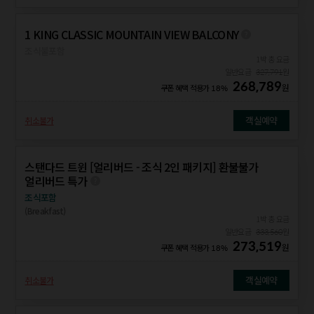
1 KING CLASSIC MOUNTAIN VIEW BALCONY
조식불포함
1박 총 요금
일반요금
327,791
원
268,789
원
쿠폰 혜택 적용가
18%
객실예약
취소불가
스탠다드 트윈 [얼리버드 - 조식 2인 패키지] 환불불가
얼리버드 특가
조식포함
(Breakfast)
1박 총 요금
일반요금
333,560
원
273,519
원
쿠폰 혜택 적용가
18%
객실예약
취소불가