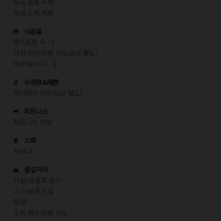
무료 셀프 주차
무료 스키 셔틀
식음료
레스토랑 수 - 1
아침 식사 이용 가능(요금 별도)
바/라운지 수 - 1
수영장&해변
워터파크 이용(요금 별도)
피트니스
피트니스 시설
스파
사우나
즐길거리
시설 내 골프 코스
스키 보관 시설
정원
스키 패스 이용 가능