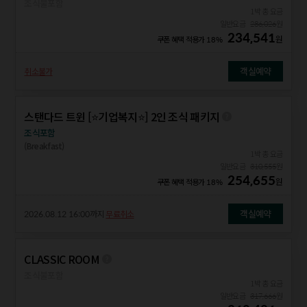
조식불포함
1박 총 요금
일반요금
286,026
원
234,541
원
쿠폰 혜택 적용가
18%
객실예약
취소불가
스탠다드 트윈 [⭐기업복지⭐] 2인 조식 패키지
조식포함
(Breakfast)
1박 총 요금
일반요금
310,555
원
254,655
원
쿠폰 혜택 적용가
18%
객실예약
2026.08.12 16:00
까지
무료취소
CLASSIC ROOM
조식불포함
1박 총 요금
일반요금
317,666
원