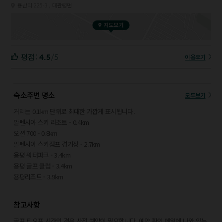
용산리 225-3 , 대관령면
4.5
/5
평점 :
이용후기
숙소주변 명소
모두보기
거리는 0.1km 단위로 최대한 가깝게 표시됩니다.
알펜시아 스키 리조트 - 0.4km
오션 700 - 0.8km
알펜시아 스키점프 경기장 - 2.7km
용평 워터파크 - 3.4km
용평 골프 클럽 - 3.4km
용평리조트 - 3.9km
대관령 하늘목장 - 10.6km
대관령 양떼목장 - 10.7km
참고사항
대관령 삼양목장 - 12.7km
한국자생식물원 - 16.5km
골프 티오프 시간의 경우 사전 예약이 필요합니다. 예약 확인 메일에 나와 있는