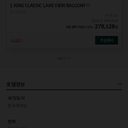
1 KING CLASSIC LAKE VIEW BALCONY
조식불포함
1박 총 요금
일반요금
339,181
원
278,128
원
쿠폰 혜택 적용가
18%
객실예약
취소불가
더보기
호텔정보
국가/도시
한국/평창군
언어