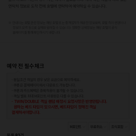
용화산 자연휴양림 - 16.6km
연락처 정보로 도착 전에 호텔에 연락하여 예약하실 수 있습니다.
월정사 전나무숲 - 18.8km
월정사 - 18.9km
※ 안내되는 호텔 관련 정보는 해당 호텔 또는 중개업자가 제공한 정보로써, 호텔 측의 변경이나
대관령박물관 - 21.8km
정보의 오역 등으로 실제와 달라질 수 있습니다. 정확한 상세정보는 해당 호텔의 공식
노추산 모정탑길 - 23.9km
홈페이지를 통해 확인하시기 바랍니다.
가장 가까운 공항:
강릉 공항 (KAG) - 47.6km
양양국제공항 (YNY) - 70.2km
원주 공항 (WJU) - 94.7km
예약 전 필수체크
- 동일조건 객실의 경우 낮은 요금으로 예약하세요.
- 쿠폰은 결제페이지에서 다운로드 가능합니다.
- 쿠폰과 카드혜택은 중복적용이 불가할 수 있습니다.
- 객실 별로 최대 M포인트 사용량은 다를 수 있습니다.
- TWIN/DOUBLE 객실 랜덤 배정시 요청사항은 반영안됩니다.
원하는 베드 타입이 있으시면, 베드타입이 정해진 객실
결제하셔야합니다.
M포인트
무료취소
조식포함
83
목록
건