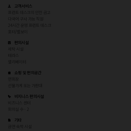
고객서비스
프런트 데스크의 안전 금고
다국어 구사 가능 직원
24시간 운영 프런트 데스크
포터/벨보이
편의시설
세탁 시설
테라스
엘리베이터
쇼핑 및 편의공간
연회장
선물가게 또는 가판대
비지니스 편의시설
비즈니스 센터
회의실 수 - 2
기타
금연 숙박 시설