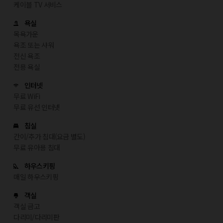
케이블 TV 서비스
욕실
목욕가운
욕조 또는 샤워
전신 욕조
전용 욕실
인터넷
무료 WiFi
무료 유선 인터넷
침실
간이/추가 침대(요금 별도)
무료 유아용 침대
하우스키핑
매일 하우스키핑
객실
객실 금고
다리미/다리미판