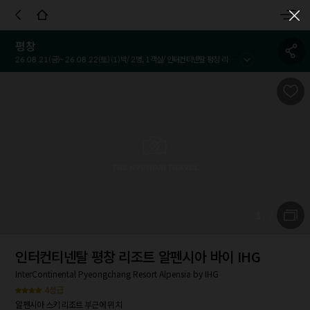
객실정보
호텔정보
호텔정책
시설 및 서비스
참고사항
이용
평창
26.08.21
(금)~
26.08.22
(토) (
1
)박/
2
명,
1
객실/
인터컨티넨탈 평창 리조트 알펜시아 바이 IHG
1
/
7
인터컨티넨탈 평창 리조트 알펜시아 바이 IHG
InterContinental Pyeongchang Resort Alpensia by IHG
4성급
알펜시아 스키 리조트 부근에 위치