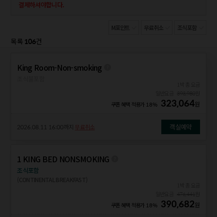
결제하셔야합니다.
M포인트
무료취소
조식포함
106
목록
건
King Room-Non-smoking
조식불포함
1박 총 요금
일반요금
393,980
원
323,064
원
쿠폰 혜택 적용가
18%
객실예약
2026.08.11 16:00
까지
무료취소
1 KING BED NONSMOKING
조식포함
(CONTINENTAL BREAKFAST)
1박 총 요금
일반요금
476,441
원
390,682
원
쿠폰 혜택 적용가
18%