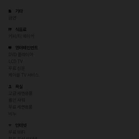
기타
금연
식음료
커피/티 메이커
엔터테인먼트
DVD 플레이어
LCD TV
무료 신문
케이블 TV 서비스
욕실
고급 세면용품
롤인 샤워
무료 세면용품
비누
인터넷
무료 WiFi
무료 유선 인터넷