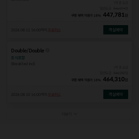
1박 총 요금
일반요금
546,074
원
447,781
원
쿠폰 혜택 적용가
18%
객실예약
2026.08.11 16:00
까지
무료취소
Double/Double
조식포함
(Breakfast Incl)
1박 총 요금
일반요금
566,232
원
464,310
원
쿠폰 혜택 적용가
18%
객실예약
2026.08.10 16:00
까지
무료취소
더보기