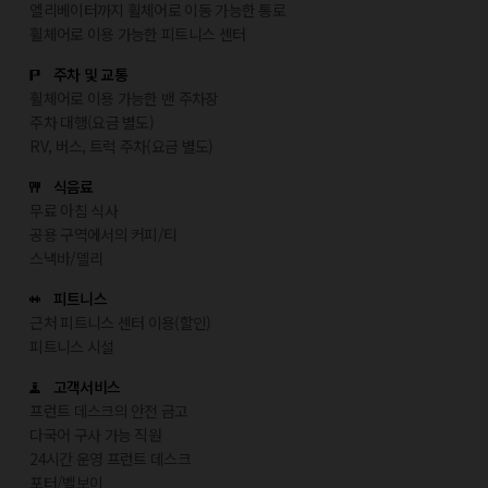
엘리베이터까지 휠체어로 이동 가능한 통로
휠체어로 이용 가능한 피트니스 센터
주차 및 교통
휠체어로 이용 가능한 밴 주차장
주차 대행(요금 별도)
RV, 버스, 트럭 주차(요금 별도)
식음료
무료 아침 식사
공용 구역에서의 커피/티
스낵바/델리
피트니스
근처 피트니스 센터 이용(할인)
피트니스 시설
고객서비스
프런트 데스크의 안전 금고
다국어 구사 가능 직원
24시간 운영 프런트 데스크
포터/벨보이