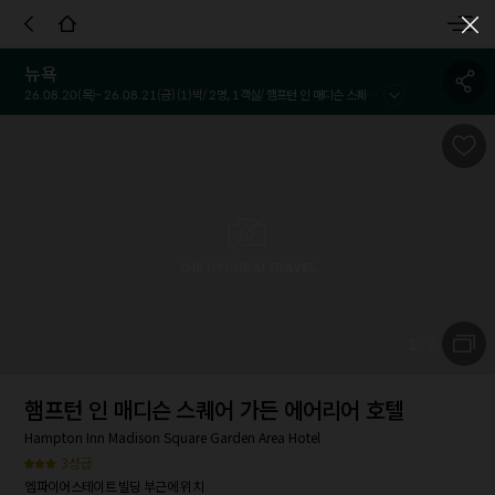
객실정보
호텔정보
호텔정책
시설 및 서비스
참고사항
이용
뉴욕
26.08.20
(목)~
26.08.21
(금) (
1
)박/
2
명,
1
객실/
햄프턴 인 매디슨 스퀘어 가든 에어리어 호텔
1
/
7
햄프턴 인 매디슨 스퀘어 가든 에어리어 호텔
Hampton Inn Madison Square Garden Area Hotel
3성급
엠파이어스테이트 빌딩 부근에 위치