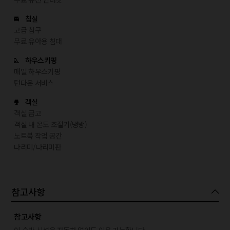
침실
고급 침구
무료 유아용 침대
하우스키핑
매일 하우스키핑
턴다운 서비스
객실
객실 금고
객실 내 온도 조절기(냉방)
노트북 작업 공간
다리미/다리미판
참고사항
참고사항