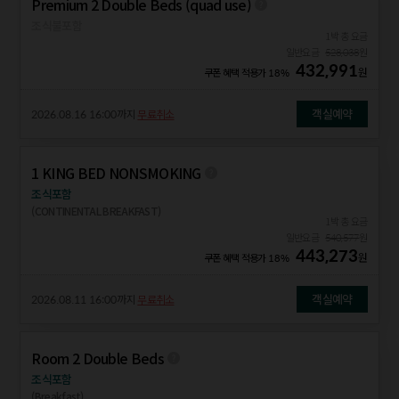
Premium 2 Double Beds (quad use)
조식불포함
1박 총 요금
일반요금
528,038
원
432,991
원
쿠폰 혜택 적용가
18%
객실예약
2026.08.16 16:00
까지
무료취소
1 KING BED NONSMOKING
조식포함
(CONTINENTAL BREAKFAST)
1박 총 요금
일반요금
540,577
원
443,273
원
쿠폰 혜택 적용가
18%
객실예약
2026.08.11 16:00
까지
무료취소
Room 2 Double Beds
조식포함
(Breakfast)