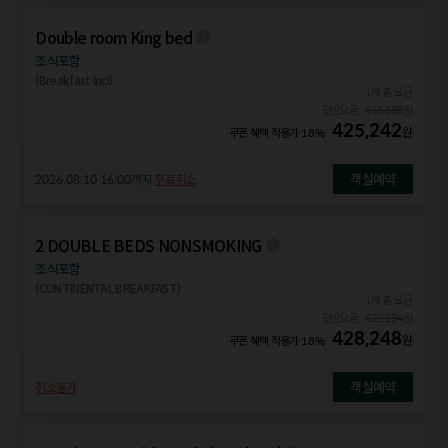
Double room King bed
조식포함
(Breakfast Incl)
1박 총 요금
일반요금
518,588
원
425,242
원
쿠폰 혜택 적용가
18%
객실예약
2026.08.10 16:00
까지
무료취소
2 DOUBLE BEDS NONSMOKING
조식포함
(CONTINENTAL BREAKFAST)
1박 총 요금
일반요금
522,254
원
428,248
원
쿠폰 혜택 적용가
18%
객실예약
취소불가