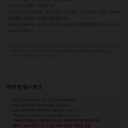
타임스 스퀘어 - 1km
주차 시 높이 제한이 적용됩니다.
뉴욕 공공도서관 - 1.1km
고객의 안전을 위해 모든 거래 시 현금 없이 결제 가능, 모바일 기기를 이용하여
하이라인 파크 - 1.2km
객실 출입 가능 등의 조치를 시행 중입니다.
더 엣지 - 1.3km
이 숙박 시설에서는 고객의 모든 성적 지향과 성 정체성을 존중합니다(성소수자
유니언 스퀘어 파크 - 1.4km
(LGBTQ+) 환영).
가장 가까운 공항:
라과디아 공항 (LGA) - 16.5km
※ 안내되는 호텔 관련 정보는 해당 호텔 또는 중개업자가 제공한 정보로써, 호텔 측의 변경이나
테터버러 공항 (TEB) - 19.3km
정보의 오역 등으로 실제와 달라질 수 있습니다. 정확한 상세정보는 해당 호텔의 공식
리버티 국제공항 (EWR) - 27.5km
홈페이지를 통해 확인하시기 바랍니다.
존 F. 케네디 국제공항 (JFK) - 28.3km
린던 공항 (LDJ) - 37km
햄프턴 인 매디슨 스퀘어 가든 에어리어 호텔에서 가장 이용하기 좋은 공항은
라과디아 공항 (LGA)입니다.
예약 전 필수체크
- 동일조건 객실의 경우 낮은 요금으로 예약하세요.
- 쿠폰은 결제페이지에서 다운로드 가능합니다.
- 쿠폰과 카드혜택은 중복적용이 불가할 수 있습니다.
- 객실 별로 최대 M포인트 사용량은 다를 수 있습니다.
- TWIN/DOUBLE 객실 랜덤 배정시 요청사항은 반영안됩니다.
원하는 베드 타입이 있으시면, 베드타입이 정해진 객실