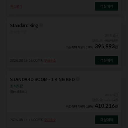
객실예약
취소불가
Standard King
조식불포함
1박 총 요금
일반요금
482,918
원
395,993
원
쿠폰 혜택 적용가
18%
객실예약
2026.08.16 16:00
까지
무료취소
STANDARD ROOM - 1 KING BED
조식포함
(Breakfast)
1박 총 요금
일반요금
500,264
원
410,216
원
쿠폰 혜택 적용가
18%
객실예약
2026.08.11 16:00
까지
무료취소