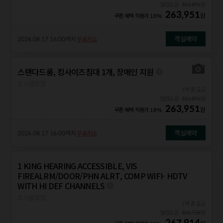
일반요금
321,891
원
263,951
원
쿠폰 혜택 적용가
18%
객실예약
2026.08.17 16:00
까지
무료취소
스탠다드룸, 킹사이즈침대 1개, 장애인 지원
조식불포함
1박 총 요금
일반요금
321,891
원
263,951
원
쿠폰 혜택 적용가
18%
객실예약
2026.08.17 16:00
까지
무료취소
1 KING HEARING ACCESSIBLE, VIS
FIREALRM/DOOR/PHN ALRT, COMP WIFI- HDTV
WITH HI DEF CHANNELS
조식불포함
1박 총 요금
일반요금
326,725
원
267,914