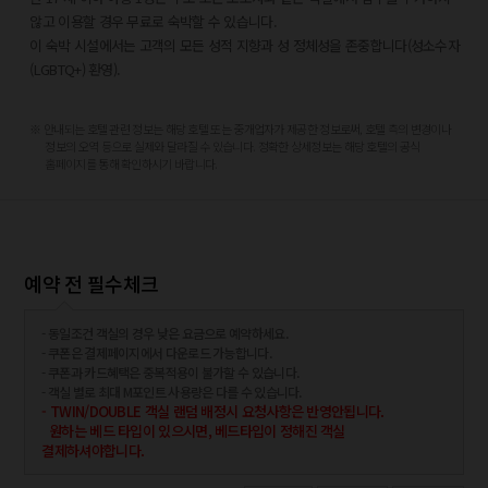
뉴욕 공공도서관 - 0.7km
않고 이용할 경우 무료로 숙박할 수 있습니다.
그랜드 센트럴 터미널 - 0.7km
이 숙박 시설에서는 고객의 모든 성적 지향과 성 정체성을 존중합니다(성소수자
현대 미술관 - 0.8km
(LGBTQ+) 환영).
크라이슬러 빌딩 - 0.9km
마담 투소 밀랍인형 박물관 - 0.9km
※ 안내되는 호텔 관련 정보는 해당 호텔 또는 중개업자가 제공한 정보로써, 호텔 측의 변경이나
가장 가까운 공항:
정보의 오역 등으로 실제와 달라질 수 있습니다. 정확한 상세정보는 해당 호텔의 공식
라과디아 공항 (LGA) - 16.2km
홈페이지를 통해 확인하시기 바랍니다.
테터버러 공항 (TEB) - 19.5km
리버티 국제공항 (EWR) - 28.3km
존 F. 케네디 국제공항 (JFK) - 27.9km
스튜어트 국제공항 (SWF) - 104.2km
예약 전 필수체크
- 동일조건 객실의 경우 낮은 요금으로 예약하세요.
- 쿠폰은 결제페이지에서 다운로드 가능합니다.
- 쿠폰과 카드혜택은 중복적용이 불가할 수 있습니다.
- 객실 별로 최대 M포인트 사용량은 다를 수 있습니다.
- TWIN/DOUBLE 객실 랜덤 배정시 요청사항은 반영안됩니다.
원하는 베드 타입이 있으시면, 베드타입이 정해진 객실
결제하셔야합니다.