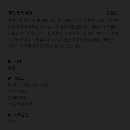
객실 편의시설
전체보기
에어컨이 설치된 196개의 객실에는 전자레인지 및 평면 TV도 갖추어져
있어 편하게 머무실 수 있습니다. 필로우탑 침대에는 이탈리아 프레떼
시트도 갖추어져 있습니다. 케이블 TV가 구비되어 있어 지루하지 않게
시간을 보내실 수 있습니다. 샤워 시설을 갖춘 전용 욕실에는 레인폴
샤워기 및 무료 세면용품도 마련되어 있습니다.
기타
금연
식음료
룸서비스(이용 시간 제한)
미니 냉장고
전자레인지
커피/티 메이커
야외공간
발코니