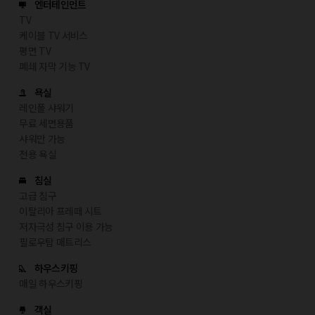
엔터테인먼트
TV
케이블 TV 서비스
평면 TV
폐쇄 자막 기능 TV
욕실
레인폴 샤워기
무료 세면용품
샤워만 가능
전용 욕실
침실
고급 침구
이탈리아 프레떼 시트
저자극성 침구 이용 가능
필로우탑 매트리스
하우스키핑
매일 하우스키핑
객실