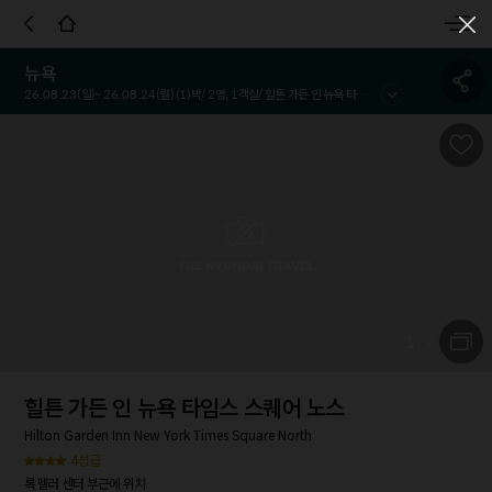
객실정보
호텔정보
호텔정책
시설 및 서비스
참고사항
이용
뉴욕
26.08.23
(일)~
26.08.24
(월) (
1
)박/
2
명,
1
객실/
힐튼 가든 인 뉴욕 타임스 스퀘어 노스
1
/
7
힐튼 가든 인 뉴욕 타임스 스퀘어 노스
Hilton Garden Inn New York Times Square North
4성급
록펠러 센터 부근에 위치