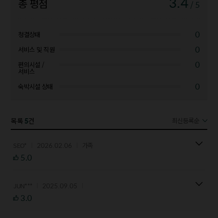
3.4
총 평점
/ 5
0
청결상태
0
서비스 및 직원
0
편의시설 /
서비스
0
숙박시설 상태
5
목록
건
최신등록순
2026.02.06
SEO*
가족
5.0
2025.09.05
JUN***
3.0