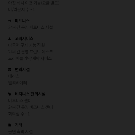
아침 식사 이용 가능(요금 별도)
바/라운지 수 - 1
피트니스
24시간 운영 피트니스 시설
고객서비스
다국어 구사 가능 직원
24시간 운영 프런트 데스크
드라이클리닝/세탁 서비스
편의시설
테라스
엘리베이터
비지니스 편의시설
비즈니스 센터
24시간 운영 비즈니스 센터
회의실 수 - 1
기타
금연 숙박 시설