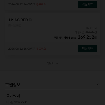
객실예약
2026.08.12 16:00
까지
무료취소
1 KING BED
조식불포함
1박 총 요금
일반요금
328,356
원
269,252
원
쿠폰 혜택 적용가
18%
객실예약
2026.08.12 16:00
까지
무료취소
더보기
호텔정보
국가/도시
미국/New York