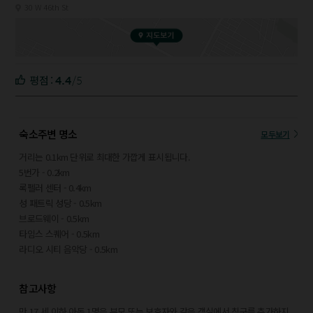
30 W 46th St
4.4
/5
평점 :
숙소주변 명소
모두보기
거리는 0.1km 단위로 최대한 가깝게 표시됩니다.
5번가 - 0.2km
록펠러 센터 - 0.4km
성 패트릭 성당 - 0.5km
브로드웨이 - 0.5km
타임스 스퀘어 - 0.5km
라디오 시티 음악당 - 0.5km
탑 오브 더 록 전망대 - 0.6km
브라이언트 공원 - 0.6km
참고사항
리처드 로저스 극장 - 0.6km
원 밴더빌트 - 0.6km
만 17 세 이하 아동 1명은 부모 또는 보호자와 같은 객실에서 침구를 추가하지