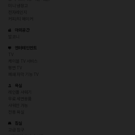
미니 냉장고
전자레인지
커피/티 메이커
야외공간
발코니
엔터테인먼트
TV
케이블 TV 서비스
평면 TV
폐쇄 자막 기능 TV
욕실
레인폴 샤워기
무료 세면용품
샤워만 가능
전용 욕실
침실
고급 침구