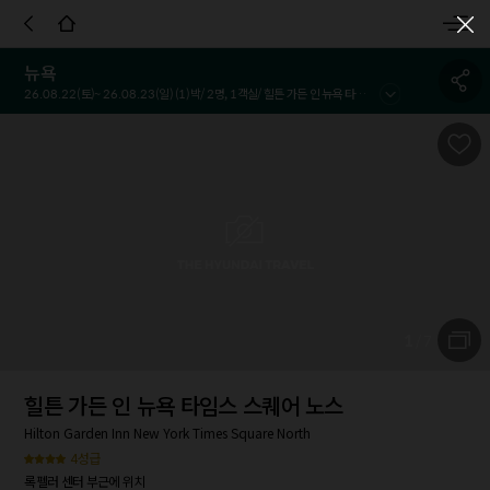
객실정보
호텔정보
호텔정책
시설 및 서비스
참고사항
이용
뉴욕
26.08.22
(토)~
26.08.23
(일) (
1
)박/
2
명,
1
객실/
힐튼 가든 인 뉴욕 타임스 스퀘어 노스
1
/
7
힐튼 가든 인 뉴욕 타임스 스퀘어 노스
Hilton Garden Inn New York Times Square North
4성급
록펠러 센터 부근에 위치