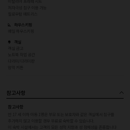
이탈리아 프레떼 시트
저자극성 침구 이용 가능
필로우탑 매트리스
하우스키핑
매일 하우스키핑
객실
객실 금고
노트북 작업 공간
다리미/다리미판
암막 커튼
참고사항
참고사항
만 17 세 이하 아동 1명은 부모 또는 보호자와 같은 객실에서 침구를
추가하지 않고 이용할 경우 무료로 숙박할 수 있습니다.
이 숙박 시설에서는 고객의 모든 성적 지향과 성 정체성을 존중합니다