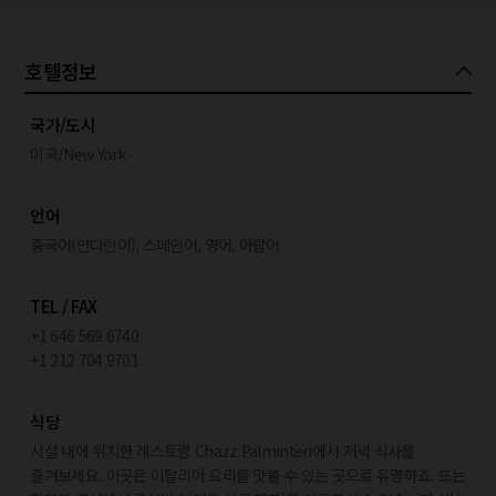
호텔정보
국가/도시
미국/New York
언어
중국어(만다린어), 스페인어, 영어, 아랍어
TEL / FAX
+1 646 569 6740
+1 212 704 9701
식당
시설 내에 위치한 레스토랑 Chazz Palminteri에서 저녁 식사를
즐겨보세요. 이곳은 이탈리아 요리를 맛볼 수 있는 곳으로 유명하죠. 또는