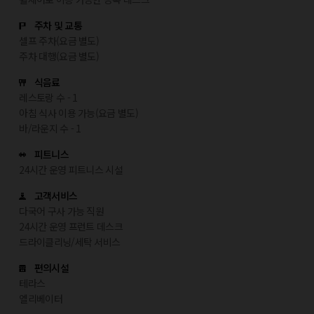
주차 및 교통
셀프 주차(요금 별도)
주차 대행(요금 별도)
식음료
레스토랑 수 - 1
아침 식사 이용 가능(요금 별도)
바/라운지 수 - 1
피트니스
24시간 운영 피트니스 시설
고객서비스
다국어 구사 가능 직원
24시간 운영 프런트 데스크
드라이클리닝/세탁 서비스
편의시설
테라스
엘리베이터