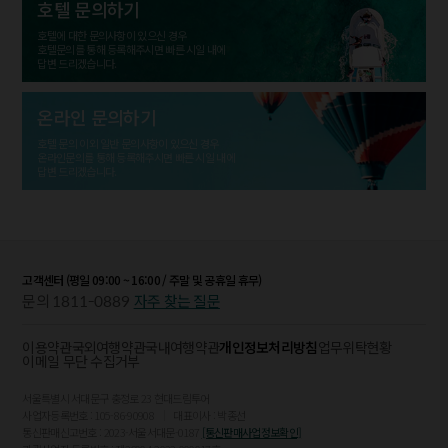
호텔 문의하기
호텔에 대한 문의사항이 있으신 경우
호텔문의를 통해 등록해주시면 빠른 시일 내에
답변 드리겠습니다.
온라인 문의하기
호텔 문의 이외 일반 문의사항이 있으신 경우
온라인문의를 통해 등록해주시면 빠른 시일 내에
답변 드리겠습니다.
고객센터 (평일 09:00 ~ 16:00 / 주말 및 공휴일 휴무)
1811-0889
문의
자주 찾는 질문
이용약관
국외여행약관
국내여행약관
개인정보처리방침
업무위탁현황
이메일 무단 수집거부
서울특별시 서대문구 충정로 23 현대드림투어
사업자등록번호 : 105-86-90908
대표이사 : 박종선
통신판매신고번호 : 2023-서울서대문-0187
[통신판매사업정보확인]