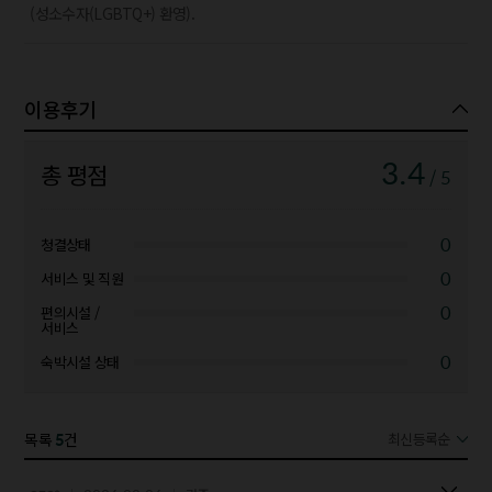
(성소수자(LGBTQ+) 환영).
이용후기
3.4
총 평점
/ 5
0
청결상태
0
서비스 및 직원
0
편의시설 /
서비스
0
숙박시설 상태
5
목록
건
최신등록순