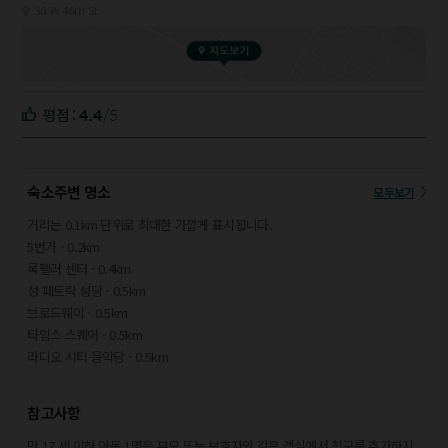
30 W 46th St
4.4
/5
평점 :
숙소주변 명소
모두보기
거리는 0.1km 단위로 최대한 가깝게 표시됩니다.
5번가 - 0.2km
록펠러 센터 - 0.4km
성 패트릭 성당 - 0.5km
브로드웨이 - 0.5km
타임스 스퀘어 - 0.5km
라디오 시티 음악당 - 0.5km
탑 오브 더 록 전망대 - 0.6km
브라이언트 공원 - 0.6km
참고사항
리처드 로저스 극장 - 0.6km
원 밴더빌트 - 0.6km
만 17 세 이하 아동 1명은 부모 또는 보호자와 같은 객실에서 침구를 추가하지