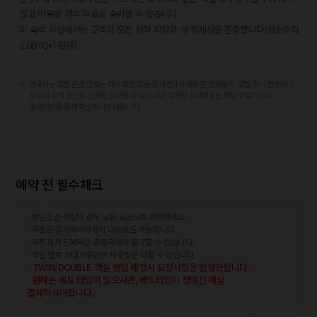
뉴욕 공공도서관 - 0.7km
않고 이용할 경우 무료로 숙박할 수 있습니다.
그랜드 센트럴 터미널 - 0.7km
이 숙박 시설에서는 고객의 모든 성적 지향과 성 정체성을 존중합니다(성소수자
현대 미술관 - 0.8km
(LGBTQ+) 환영).
크라이슬러 빌딩 - 0.9km
메디슨 애비뉴 - 1km
※ 안내되는 호텔 관련 정보는 해당 호텔 또는 중개업자가 제공한 정보로써, 호텔 측의 변경이나
가장 가까운 공항:
정보의 오역 등으로 실제와 달라질 수 있습니다. 정확한 상세정보는 해당 호텔의 공식
라과디아 공항 (LGA) - 16.2km
홈페이지를 통해 확인하시기 바랍니다.
테터버러 공항 (TEB) - 19.5km
리버티 국제공항 (EWR) - 28.3km
존 F. 케네디 국제공항 (JFK) - 27.9km
스튜어트 국제공항 (SWF) - 104.2km
예약 전 필수체크
- 동일조건 객실의 경우 낮은 요금으로 예약하세요.
- 쿠폰은 결제페이지에서 다운로드 가능합니다.
- 쿠폰과 카드혜택은 중복적용이 불가할 수 있습니다.
- 객실 별로 최대 M포인트 사용량은 다를 수 있습니다.
- TWIN/DOUBLE 객실 랜덤 배정시 요청사항은 반영안됩니다.
원하는 베드 타입이 있으시면, 베드타입이 정해진 객실
결제하셔야합니다.