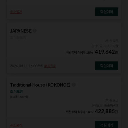
객실예약
취소불가
JAPANESE
조식불포함
1박 총 요금
일반요금
511,759
원
419,642
원
쿠폰 혜택 적용가
18%
객실예약
2026.08.11 16:00
까지
무료취소
Traditional House (KOKONOE)
조식포함
(Half Board)
1박 총 요금
일반요금
515,714
원
422,885
원
쿠폰 혜택 적용가
18%
객실예약
취소불가