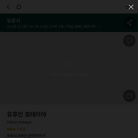
객실정보
호텔정보
호텔정책
시설 및 서비스
참고사항
이용
유후시
26.08.21
(금)~
26.08.22
(토) (
1
)박/
2
명,
1
객실/
유후인 호테이야
1
/
7
유후인 호테이야
Yufuin Hoteiya
3성급
유후시(유후인 온천)에 위치