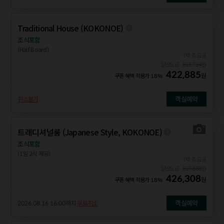
Traditional House (KOKONOE)
조식포함
(Half Board)
1박 총 요금
일반요금
515,714
원
422,885
원
쿠폰 혜택 적용가
18%
객실예약
취소불가
트래디셔널룸 (Japanese Style, KOKONOE)
조식포함
(1일 2식 제공)
1박 총 요금
일반요금
519,888
원
426,308
원
쿠폰 혜택 적용가
18%
객실예약
2026.08.16 16:00
까지
무료취소