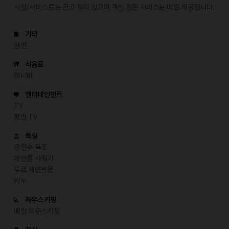
시설/서비스로는 금고 등이 있으며 객실 정돈 서비스는 매일 제공됩니다.
기타
금연
식음료
미니바
엔터테인먼트
TV
평면 TV
욕실
광천수 욕조
레인폴 샤워기
무료 세면용품
비누
하우스키핑
매일 하우스키핑