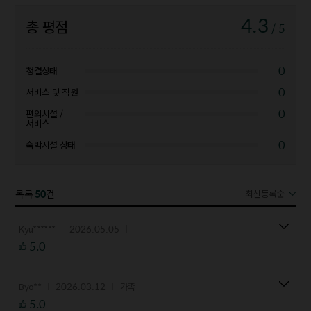
4.3
총 평점
/ 5
0
청결상태
0
서비스 및 직원
0
편의시설 /
서비스
0
숙박시설 상태
50
목록
건
최신등록순
2026.05.05
Kyu******
5.0
2026.03.12
Byo**
가족
5.0