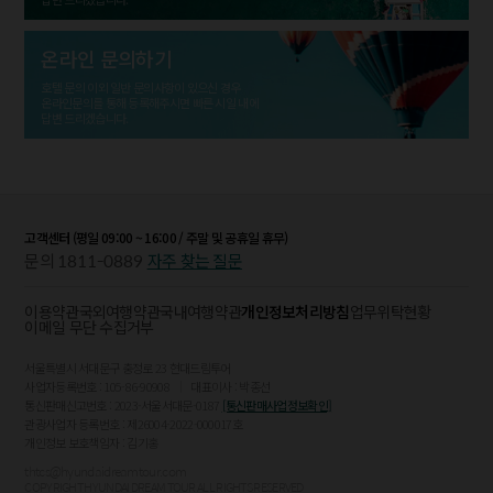
온라인 문의하기
호텔 문의 이외 일반 문의사항이 있으신 경우
온라인문의를 통해 등록해주시면 빠른 시일 내에
답변 드리겠습니다.
고객센터 (평일 09:00 ~ 16:00 / 주말 및 공휴일 휴무)
1811-0889
문의
자주 찾는 질문
이용약관
국외여행약관
국내여행약관
개인정보처리방침
업무위탁현황
이메일 무단 수집거부
서울특별시 서대문구 충정로 23 현대드림투어
사업자등록번호 : 105-86-90908
대표이사 : 박종선
통신판매신고번호 : 2023-서울서대문-0187
[통신판매사업정보확인]
관광사업자 등록번호 : 제26004-2022-000017호
개인정보 보호책임자 : 김기홍
thtcs@hyundaidreamtour.com
COPYRIGHT HYUNDAI DREAM TOUR ALL RIGHTS RESERVED