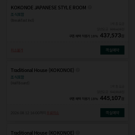
KOKONOE JAPANESE STYLE ROOM
조식포함
(Breakfast Incl)
1박 총 요금
일반요금
533,625
원
437,573
원
쿠폰 혜택 적용가
18%
객실예약
취소불가
Traditional House (KOKONOE)
조식포함
(Half Board)
1박 총 요금
일반요금
542,813
원
445,107
원
쿠폰 혜택 적용가
18%
객실예약
2026.08.12 16:00
까지
무료취소
Traditional House (KOKONOE)