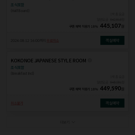
조식포함
(Half Board)
1박 총 요금
일반요금
542,813
원
445,107
원
쿠폰 혜택 적용가
18%
객실예약
2026.08.12 16:00
까지
무료취소
KOKONOE JAPANESE STYLE ROOM
조식포함
(Breakfast Incl)
1박 총 요금
일반요금
548,281
원
449,590
원
쿠폰 혜택 적용가
18%
객실예약
취소불가
더보기