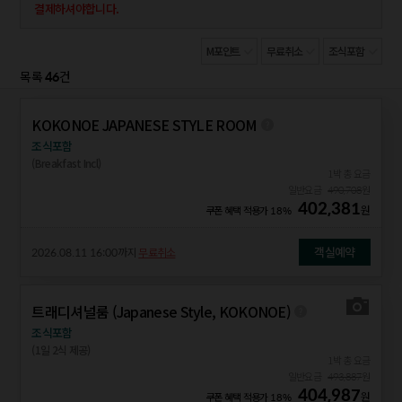
결제하셔야합니다.
M포인트
무료취소
조식포함
46
목록
건
KOKONOE JAPANESE STYLE ROOM
조식포함
(Breakfast Incl)
1박 총 요금
일반요금
490,708
원
402,381
원
쿠폰 혜택 적용가
18%
객실예약
2026.08.11 16:00
까지
무료취소
트래디셔널룸 (Japanese Style, KOKONOE)
조식포함
(1일 2식 제공)
1박 총 요금
일반요금
493,887
원
404,987
원
쿠폰 혜택 적용가
18%