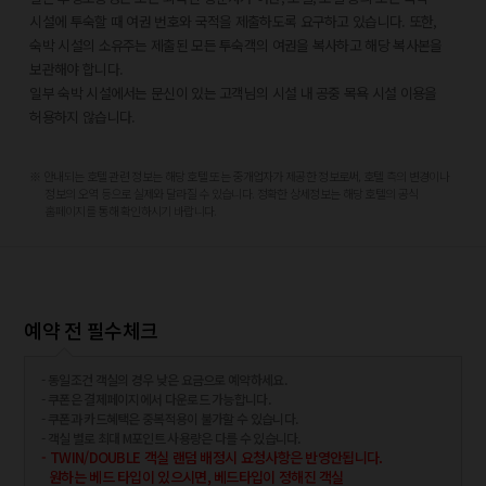
유휴인 스테인드글라스 박물관 - 1.5km
시설에 투숙할 때 여권 번호와 국적을 제출하도록 요구하고 있습니다. 또한,
노먼 로크웰 유휴인 박물관 - 1.5km
숙박 시설의 소유주는 제출된 모든 투숙객의 여권을 복사하고 해당 복사본을
아소쿠주 국립공원 - 1.6km
보관해야 합니다.
우나기히메 신사 - 2km
일부 숙박 시설에서는 문신이 있는 고객님의 시설 내 공중 목욕 시설 이용을
유후다케 등산구 - 3.8km
허용하지 않습니다.
가장 가까운 주요 공항은 오이타 공항 (OIT)이며, 58.3km 거리에 있습니다.
※ 안내되는 호텔 관련 정보는 해당 호텔 또는 중개업자가 제공한 정보로써, 호텔 측의 변경이나
정보의 오역 등으로 실제와 달라질 수 있습니다. 정확한 상세정보는 해당 호텔의 공식
홈페이지를 통해 확인하시기 바랍니다.
예약 전 필수체크
- 동일조건 객실의 경우 낮은 요금으로 예약하세요.
- 쿠폰은 결제페이지에서 다운로드 가능합니다.
- 쿠폰과 카드혜택은 중복적용이 불가할 수 있습니다.
- 객실 별로 최대 M포인트 사용량은 다를 수 있습니다.
- TWIN/DOUBLE 객실 랜덤 배정시 요청사항은 반영안됩니다.
원하는 베드 타입이 있으시면, 베드타입이 정해진 객실