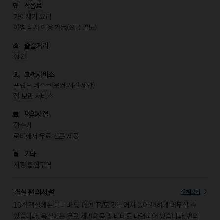
식음료
가이세키 요리
아침 식사 이용 가능(요금 별도)
즐길거리
정원
고객서비스
프런트 데스크(운영 시간 제한)
짐 보관 서비스
편의시설
정수기
로비에서 무료 신문 제공
기타
지정 흡연구역
객실 편의시설
전체보기
13개 객실에는 미니바 및 평면 TV도 갖추어져 있어 편하게 머무실 수
있습니다. 욕실에는 무료 세면용품 및 비데도 마련되어 있습니다. 편의