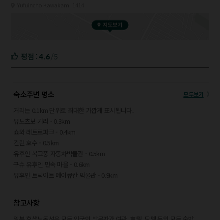
Yufuincho Kawakami 1414
4.6
/5
평점 :
숙소주변 명소
모두보기
거리는 0.1km 단위로 최대한 가깝게 표시됩니다.
유노츠보 거리 - 0.3km
쇼와 레트로파크 - 0.4km
긴린 호수 - 0.5km
유후인 복고풍 자동차박물관 - 0.5km
규슈 유후인 민속 마을 - 0.6km
유후인 트릭아트 메이큐칸 박물관 - 0.9km
부산지 사찰 - 0.9km
스에다 미술관 - 0.9km
참고사항
아르테지오 - 1.2km
유휴인 오토바이 박물관 - 1.3km
일본 후생노동성은 모든 외국인 방문자가 여관, 호텔, 모텔 등의 모든 숙박