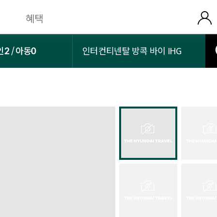
혜택
인
2
아동
0
인터컨티넨탈 방콕 바이 IHG