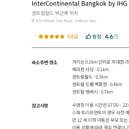
InterContinental Bangkok by IHG
센트럴월드 부근에 위치
973 Phloen Chit Road , Pathum Wan
4.6
/5
5성급
평점 :
거리는 0.1km 단위로 최대한 
숙소주변 명소
에라완 사당 - 0.1km
센트럴월드 - 0.3km
센트럴 칫롬 백화점 - 0.4km
센트럴 엠버시 - 0.7km
프라투남 시장 - 0.8km
수영장 이용 시간은 07:00 ~ 22
참고사항
플래티넘 패션 몰 - 0.8km
스파 트리트먼트의 경우 사전 예
시암 스퀘어 - 0.9km
만 12 세 이하 아동은 부모 또
출랄롱코른 대학교 - 0.9km
이용 상황에 따라 객실 연결이 