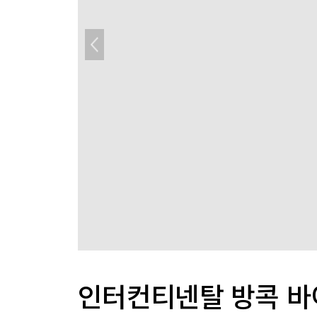
인터컨티넨탈 방콕 바이