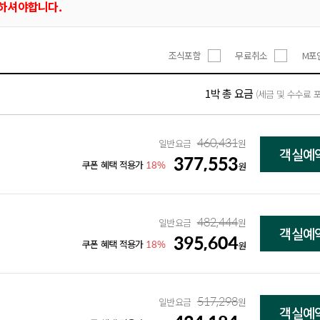
제하셔야합니다.
조식포함
무료취소
M포
1박 총 요금
(세금 및 수수료 
460,431
일반요금
원
객실예
377,553
18%
쿠폰 혜택 적용가
원
482,444
일반요금
원
객실예
395,604
18%
쿠폰 혜택 적용가
원
517,298
일반요금
원
객실예