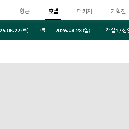
항공
호텔
패키지
기획전
토
일
객실
1
성
26.08.22
1
2026.08.23
(
)
박
(
)