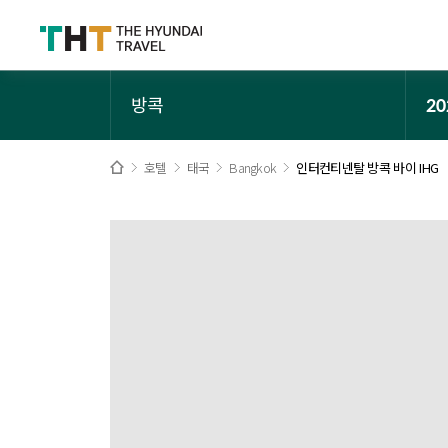
방콕
20
호텔
태국
Bangkok
인터컨티넨탈 방콕 바이 IHG