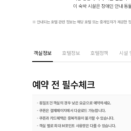
시암 파라곤 몰 - 0.9km
이 숙박 시설은 장애인 안내 동
씨암 센터 - 1.1km
이 숙박 시설에서는 주류가 제
바이욕 타워 II - 1.3km
비대면 체크인, 비대면 체크아웃
※ 안내되는 호텔 관련 정보는 해당 호텔 또는 중개업자가 제공한 
나나 광장 - 1.4km
이 숙박 시설에서는 고객의 모든 
범룽랏 병원 - 1.5km
MBK 센터 - 1.5km
룸피니 공원 - 1.6km
객실정보
호텔정보
호텔정책
시설 
가장 가까운 공항:
돈므앙 국제공항 (DMK) - 24.5
수완나품 국제공항 (BKK) - 31.
인터컨티넨탈 방콕 바이 IHG에
예약 전 필수체크
- 동일조건 객실의 경우 낮은 요금으로 예약하세요.
- 쿠폰은 결제페이지에서 다운로드 가능합니다.
- 쿠폰과 카드혜택은 중복적용이 불가할 수 있습니다.
- 객실 별로 최대 M포인트 사용량은 다를 수 있습니다.