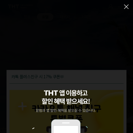
항공
호텔
패키지
기획전
혜택
카톡 플러스친구 시 17% 쿠폰🫶