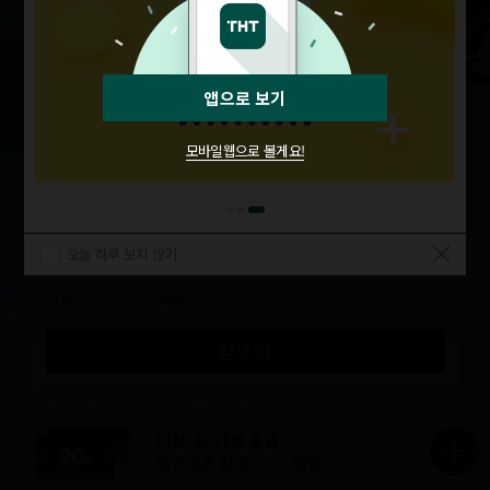
앱으로 보기
모바일웹으로 볼게요!
도시명/숙박명 등 검색
체크인
체크아웃
0
박
오늘 하루 보지 않기
1
2
0
객실
성인
아동
검색