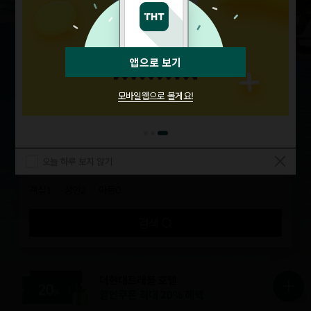
앱으로 보기
모바일웹으로 볼게요!
도시명/숙박명 등 검색
체크인
체크아웃
0
박
오늘 하루 보지 않기
1
2
0
객실
성인
아동
검색