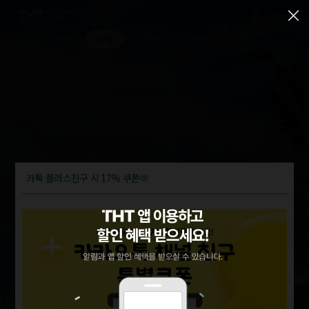
항공
호텔
패키지
기획전
혜택
카톡 플러스친구 시 17% 쿠폰🫶