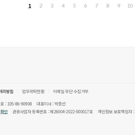
1
2
3
4
5
6
7
8
9
10
처리방침
업무위탁현황
이메일 무단 수집거부
: 105-86-90908
대표이사 : 박종선
보확인
관광사업자 등록번호 : 제26004-2022-000017호
개인정보 보호책임자 :